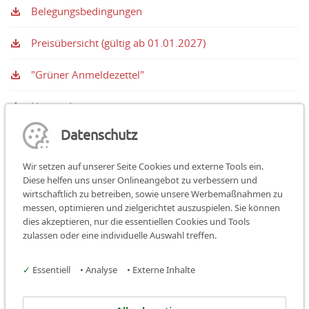
Belegungsbedingungen
Preisübersicht (gültig ab 01.01.2027)
"Grüner Anmeldezettel"
Hausordnung
Datenschutz
Konzeption der Jugendbildungsstätte Burg Hoheneck
Wir setzen auf unserer Seite Cookies und externe Tools ein.
Diese helfen uns unser Onlineangebot zu verbessern und
wirtschaftlich zu betreiben, sowie unsere Werbemaßnahmen zu
messen, optimieren und zielgerichtet auszuspielen. Sie können
dies akzeptieren, nur die essentiellen Cookies und Tools
Teilen:
teilen
teilen
teilen
zulassen oder eine individuelle Auswahl treffen.
Facebook
Instagram
✓
Essentiell
•
Analyse
•
Externe Inhalte
Jugendbildungsstätte Burg