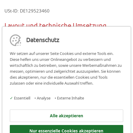
USt-ID: DE129523460
Layout und technische Umsetzung
spoc GmbH
Datenschutz
www.spoc.de
Wir setzen auf unserer Seite Cookies und externe Tools ein.
Diese helfen uns unser Onlineangebot zu verbessern und
wirtschaftlich zu betreiben, sowie unsere Werbemaßnahmen zu
messen, optimieren und zielgerichtet auszuspielen. Sie können
dies akzeptieren, nur die essentiellen Cookies und Tools
Teilen:
teilen
teilen
teilen
zulassen oder eine individuelle Auswahl treffen.
Facebook
Instagram
✓
Essentiell
•
Analyse
•
Externe Inhalte
Jugendbildungsstätte Burg
Alle akzeptieren
Hoheneck
Nur essenzielle Cookies akzeptieren
D-91472 Ipsheim