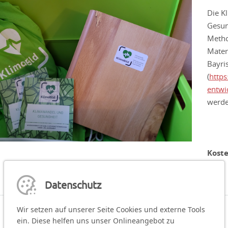
Die K
Gesun
Metho
Mater
Bayri
(
https
entwi
werde
Koste
Datenschutz
Wir setzen auf unserer Seite Cookies und externe Tools
ein. Diese helfen uns unser Onlineangebot zu