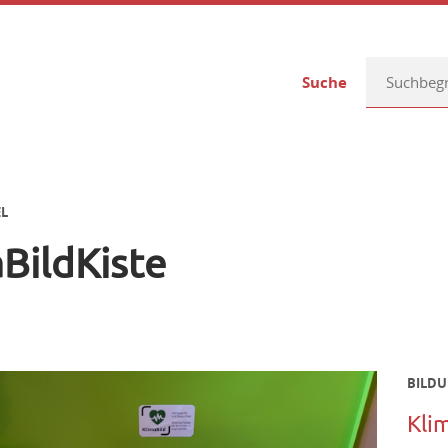
Suche
EL
BildKiste
BILDU
Kli