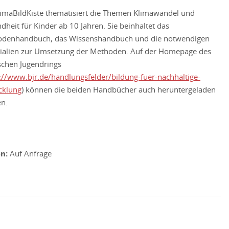
limaBildKiste thematisiert die Themen Klimawandel und
dheit für Kinder ab 10 Jahren. Sie beinhaltet das
denhandbuch, das Wissenshandbuch und die notwendigen
ialien zur Umsetzung der Methoden. Auf der Homepage des
schen Jugendrings
://www.bjr.de/handlungsfelder/bildung-fuer-nachhaltige-
cklung
) können die beiden Handbücher auch heruntergeladen
n.
n:
Auf Anfrage