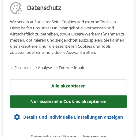
Datenschutz
Absenden
Wir setzen auf unserer Seite Cookies und externe Tools ein.
Diese helfen uns unser Onlineangebot zu verbessern und
wirtschaftlich zu betreiben, sowie unsere Werbemaßnahmen zu
messen, optimieren und zielgerichtet auszuspielen. Sie können
dies akzeptieren, nur die essentiellen Cookies und Tools
Teilen:
teilen
teilen
teilen
zulassen oder eine individuelle Auswahl treffen.
Facebook
Instagram
✓
Essentiell
•
Analyse
•
Externe Inhalte
Jugendbildungsstätte Burg
Alle akzeptieren
Hoheneck
Nur essenzielle Cookies akzeptieren
D-91472 Ipsheim
Tel.:
+49 9846 97 17 0
Details und individuelle Einstellungen anzeigen
Mail:
info@burg-hoheneck.de
Kontakt
Datenschutz
Impressum
Datenschutzerklärung
Impressum