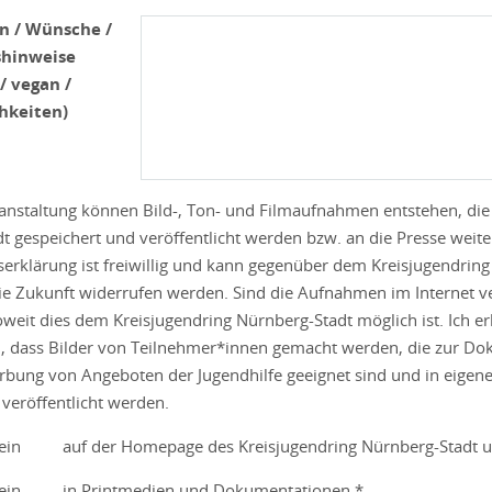
 / Wünsche /
shinweise
/ vegan /
hkeiten)
ranstaltung können Bild-, Ton- und Filmaufnahmen entstehen, di
t gespeichert und veröffentlicht werden bzw. an die Presse wei
serklärung ist freiwillig und kann gegenüber dem Kreisjugendring
ie Zukunft widerrufen werden. Sind die Aufnahmen im Internet ver
oweit dies dem Kreisjugendring Nürnberg-Stadt möglich ist. Ich e
n, dass Bilder von Teilnehmer*innen gemacht werden, die zur 
bung von Angeboten der Jugendhilfe geeignet sind und in eigen
 veröffentlicht werden.
ein
auf der Homepage des Kreisjugendring Nürnberg-Stadt u
ein
in Printmedien und Dokumentationen *