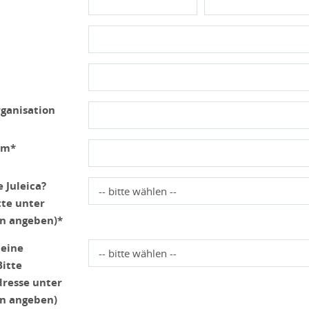
ganisation
um*
 Juleica?
te unter
n angeben)*
 eine
itte
resse unter
n angeben)