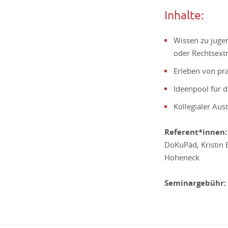
Inhalte:
Wissen zu juge
oder Rechtsex
Erleben von p
Ideenpool für d
Kollegialer Au
Referent*innen:
DoKuPäd, Kristin B
Hoheneck
Seminargebühr: