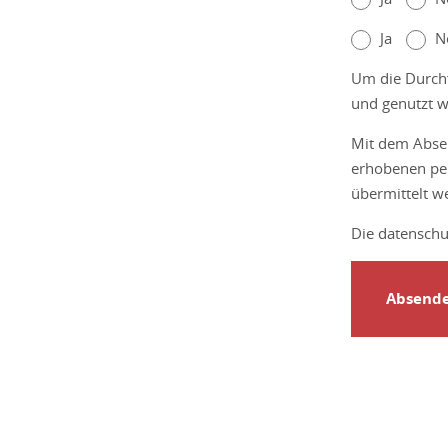
Ja
N
Um die Durchf
und genutzt 
Mit dem Absen
erhobenen per
übermittelt w
Die datenschu
Absend