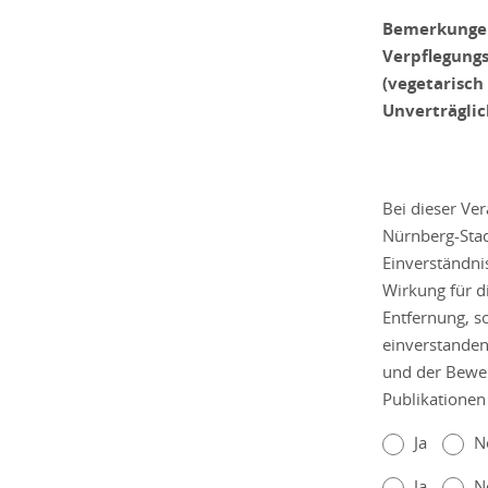
Bemerkungen
Verpflegung
(vegetarisch 
Unverträglic
Bei dieser Ve
Nürnberg-Stad
Einverständni
Wirkung für d
Entfernung, s
einverstande
und der Bewer
Publikationen
Ja
N
Ja
N