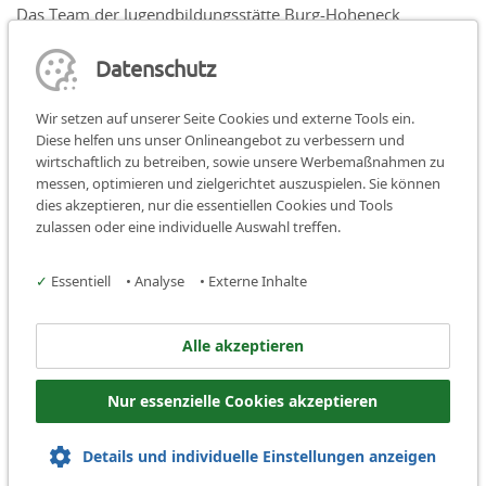
Das Team der Jugendbildungsstätte Burg-Hoheneck
Datenschutz
Wir setzen auf unserer Seite Cookies und externe Tools ein.
Diese helfen uns unser Onlineangebot zu verbessern und
wirtschaftlich zu betreiben, sowie unsere Werbemaßnahmen zu
messen, optimieren und zielgerichtet auszuspielen. Sie können
dies akzeptieren, nur die essentiellen Cookies und Tools
Teilen:
teilen
teilen
teilen
zulassen oder eine individuelle Auswahl treffen.
Facebook
Instagram
✓
Essentiell
•
Analyse
•
Externe Inhalte
Jugendbildungsstätte Burg
Alle akzeptieren
Hoheneck
Nur essenzielle Cookies akzeptieren
D-91472 Ipsheim
Tel.:
+49 9846 97 17 0
Details und individuelle Einstellungen anzeigen
Mail:
info@burg-hoheneck.de